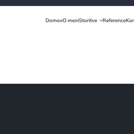
Domov
O meni
Storitve
Reference
Kon