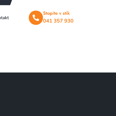
Stopite v stik
takt
041 357 930