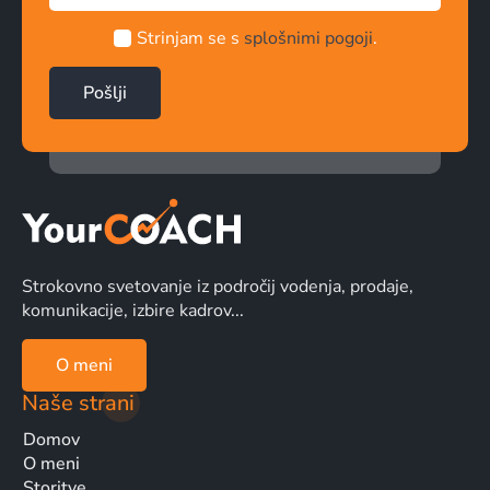
Strinjam se s
splošnimi pogoji
.
Pošlji
Strokovno svetovanje iz področij vodenja, prodaje,
komunikacije, izbire kadrov...
O meni
Naše strani
Domov
O meni
Storitve