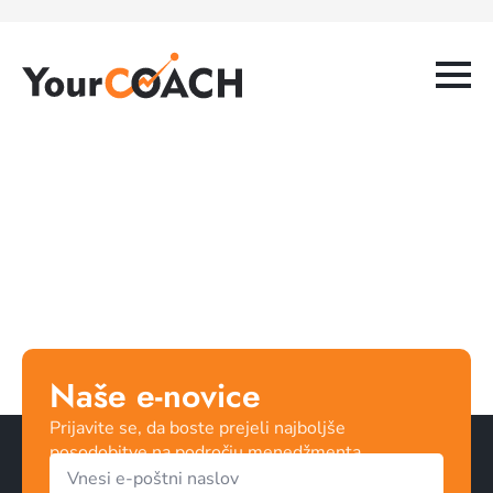
Naše e-novice
Prijavite se, da boste prejeli najboljše
posodobitve na področju menedžmenta